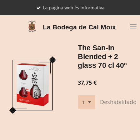
Ir
La pagina web és informativa
al
contenido
principal
La Bodega de Cal Moix
The San-In
Blended + 2
glass 70 cl 40º
37,75 €
Deshabilitado