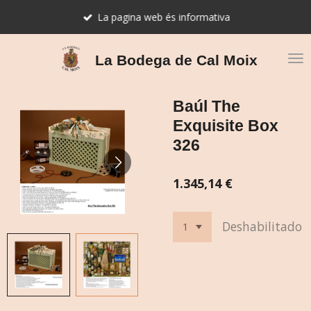
Ir
La pagina web és informativa
al
contenido
principal
La Bodega de Cal Moix
Baúl The
Exquisite Box
326
1.345,14 €
Deshabilitado