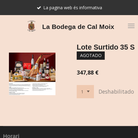
Ir
La pagina web és informativa
al
contenido
principal
La Bodega de Cal Moix
Lote Surtido 35 S
AGOTADO
347,88 €
Deshabilitado
Horari