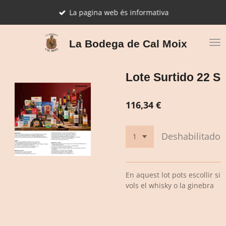
Ir
La pagina web és informativa
al
contenido
principal
La Bodega de Cal Moix
Lote Surtido 22 S
116,34 €
Deshabilitado
En aquest lot pots escollir si
vols el whisky o la ginebra