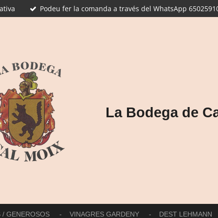
ativa
Podeu fer la comanda a través del WhatsApp 65025910
La Bodega de Ca
S / GENEROSOS
VINAGRES GARDENY
DEST LEHMANN