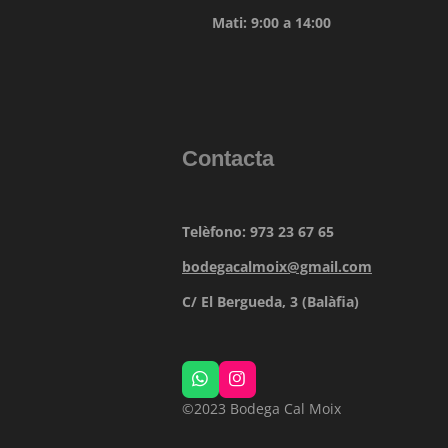
Mati: 9:00 a 14:00
Contacta
Telèfono: 973 23 67 65
bodegacalmoix@gmail.com
C/ El Bergueda, 3 (Balàfia)
W
I
h
n
©2023 Bodega Cal Moix
a
s
t
t