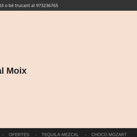
3 o bé trucant al 973236765
l Moix
OFERTES
TEQUILA-MEZCAL
CHOCO MOZART