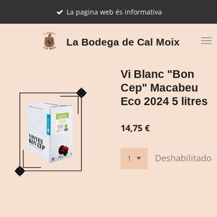
Ir
La pagina web és informativa
al
contenido
principal
La Bodega de Cal Moix
Vi Blanc "Bon
Cep" Macabeu
Eco 2024 5 litres
14,75 €
Deshabilitado