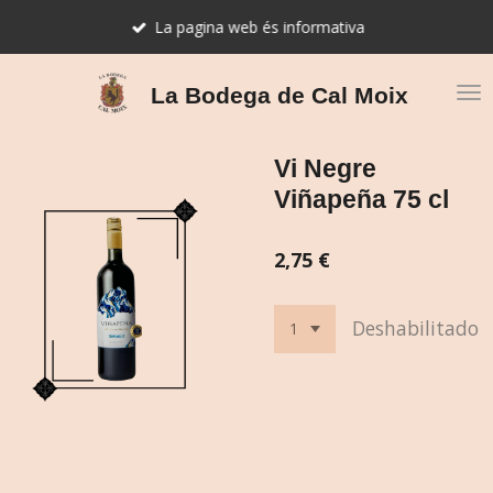
Ir
La pagina web és informativa
al
contenido
principal
La Bodega de Cal Moix
Vi Negre
Viñapeña 75 cl
2,75 €
Deshabilitado