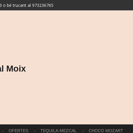
 o bé trucant al 973236765
l Moix
OFERTES
TEQUILA-MEZCAL
CHOCO MOZART