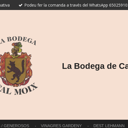
ativa
Podeu fer la comanda a través del WhatsApp 650259103
La Bodega de Ca
S / GENEROSOS
VINAGRES GARDENY
DEST LEHMANN