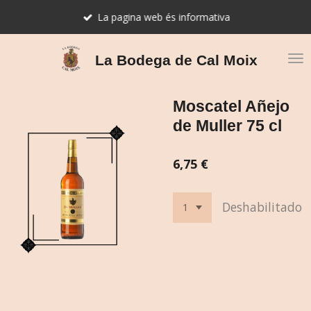
Ir
La pagina web és informativa
al
contenido
principal
La Bodega de Cal Moix
Moscatel Añejo
de Muller 75 cl
6,75 €
Deshabilitado