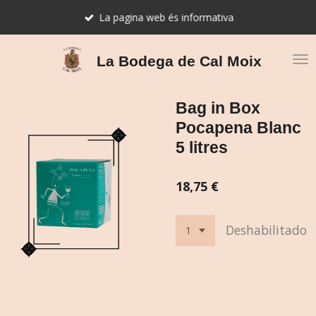
Ir
La pagina web és informativa
al
contenido
principal
La Bodega de Cal Moix
Bag in Box
Pocapena Blanc
5 litres
18,75 €
Deshabilitado