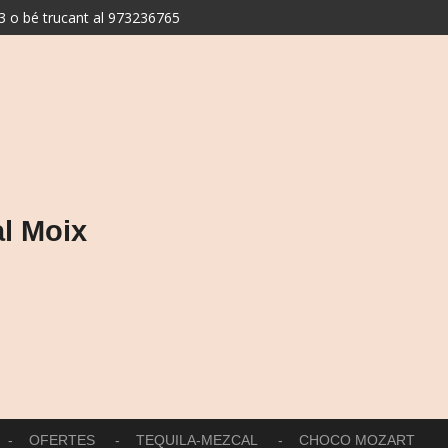
 o bé trucant al 973236765
l Moix
OFERTES
TEQUILA-MEZCAL
CHOCO MOZART