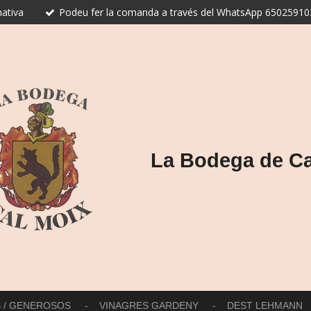
ativa
Podeu fer la comanda a través del WhatsApp 650259103
La Bodega de Ca
S / GENEROSOS
VINAGRES GARDENY
DEST LEHMANN