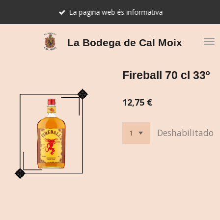
Ir
La pagina web és informativa
al
contenido
principal
La Bodega de Cal Moix
Fireball 70 cl 33º
12,75 €
Deshabilitado