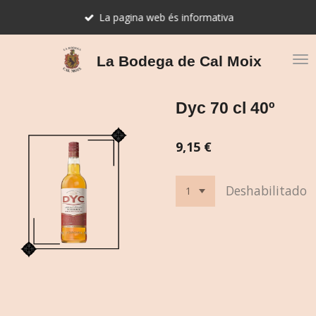
Ir
La pagina web és informativa
al
contenido
principal
La Bodega de Cal Moix
Dyc 70 cl 40º
9,15 €
Deshabilitado