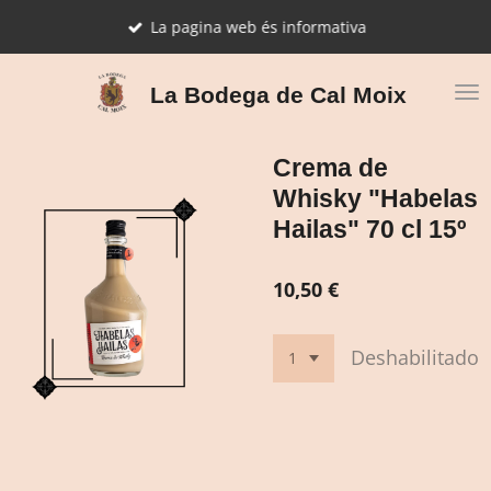
Ir
La pagina web és informativa
al
contenido
principal
La Bodega de Cal Moix
Crema de
Whisky "Habelas
Hailas" 70 cl 15º
10,50 €
Deshabilitado