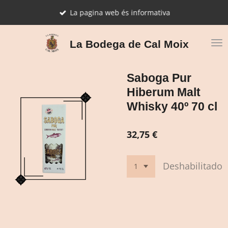
Ir
La pagina web és informativa
al
contenido
principal
La Bodega de Cal Moix
Saboga Pur
Hiberum Malt
Whisky 40º 70 cl
32,75 €
Deshabilitado