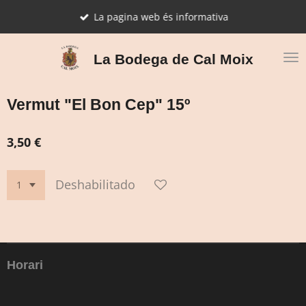
Ir
La pagina web és informativa
al
contenido
principal
La Bodega de Cal Moix
Vermut "El Bon Cep" 15º
3,50 €
Deshabilitado
Horari