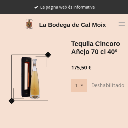
Ir
La pagina web és informativa
al
contenido
principal
La Bodega de Cal Moix
Tequila Cincoro
Añejo 70 cl 40º
175,50 €
Deshabilitado