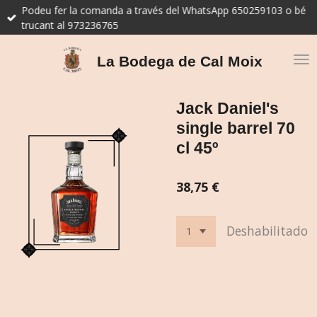
Podeu fer la comanda a través del WhatsApp 650259103 o bé
Ir
trucant al 973236765
al
contenido
principal
La Bodega de Cal Moix
Jack Daniel's
single barrel 70
cl 45º
38,75 €
Deshabilitado