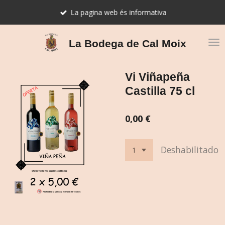
Ir
La pagina web és informativa
al
contenido
principal
La Bodega de Cal Moix
Vi Viñapeña
Castilla 75 cl
0,00 €
Deshabilitado