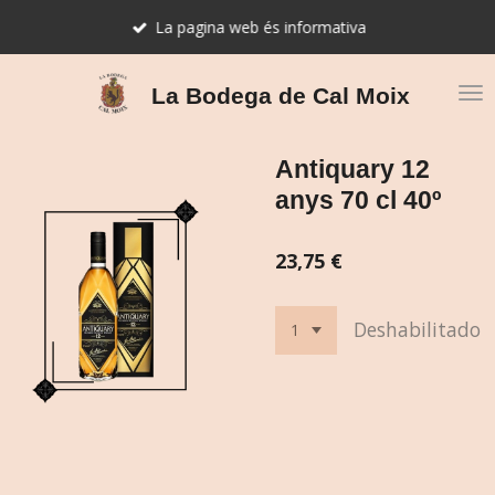
Ir
La pagina web és informativa
al
contenido
principal
La Bodega de Cal Moix
Antiquary 12
anys 70 cl 40º
23,75 €
Deshabilitado