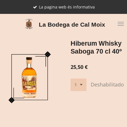
Ir
La pagina web és informativa
al
contenido
principal
La Bodega de Cal Moix
Hiberum Whisky
Saboga 70 cl 40º
25,50 €
Deshabilitado