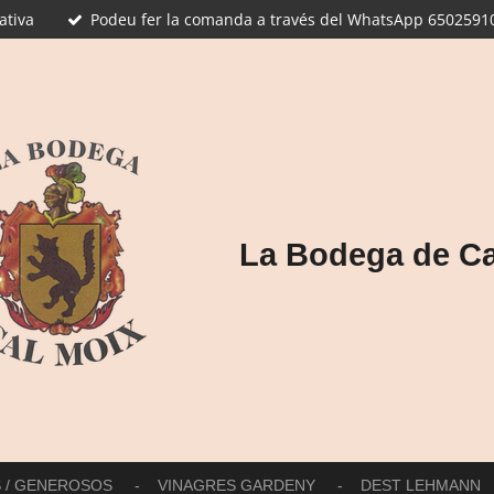
ativa
Podeu fer la comanda a través del WhatsApp 65025910
La Bodega de Ca
S / GENEROSOS
VINAGRES GARDENY
DEST LEHMANN