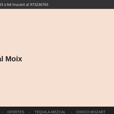
3 o bé trucant al 973236765
l Moix
OFERTES
TEQUILA-MEZCAL
CHOCO MOZART