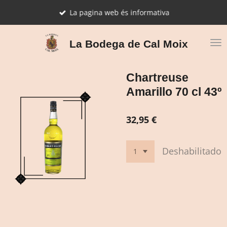
Ir
La pagina web és informativa
al
contenido
principal
La Bodega de Cal Moix
Chartreuse
Amarillo 70 cl 43º
32,95 €
Deshabilitado