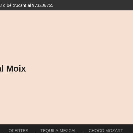
 o bé trucant al 973236765
l Moix
OFERTES
TEQUILA-MEZCAL
CHOCO MOZART