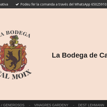
ativa
Podeu fer la comanda a través del WhatsApp 650259103
La Bodega de Ca
S / GENEROSOS
VINAGRES GARDENY
DEST LEHMANN