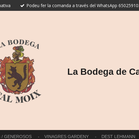
ativa
Podeu fer la comanda a través del WhatsApp 650259103
La Bodega de Ca
S / GENEROSOS
VINAGRES GARDENY
DEST LEHMANN