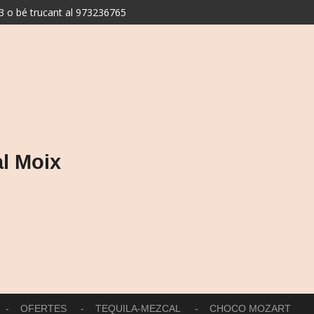
 o bé trucant al 973236765
l Moix
OFERTES
TEQUILA-MEZCAL
CHOCO MOZART