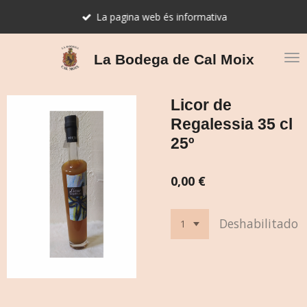
Ir
La pagina web és informativa
al
contenido
principal
La Bodega de Cal Moix
Licor de
Regalessia 35 cl
25º
0,00 €
Deshabilitado