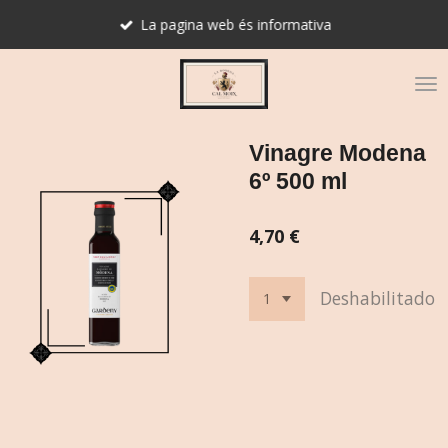
Ir
La pagina web és informativa
al
contenido
principal
Vinagre Modena
6º 500 ml
4,70 €
Deshabilitado