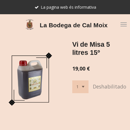
Ir
La pagina web és informativa
al
contenido
principal
La Bodega de Cal Moix
Vi de Misa 5
litres 15º
19,00 €
Deshabilitado