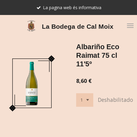
Ir
La pagina web és informativa
al
contenido
principal
La Bodega de Cal Moix
Albariño Eco
Raimat 75 cl
11'5º
8,60 €
Deshabilitado