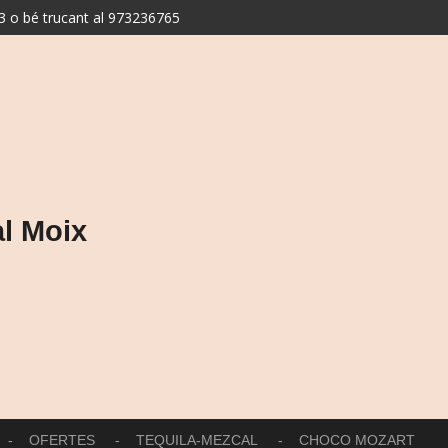
 o bé trucant al 973236765
l Moix
OFERTES
TEQUILA-MEZCAL
CHOCO MOZART