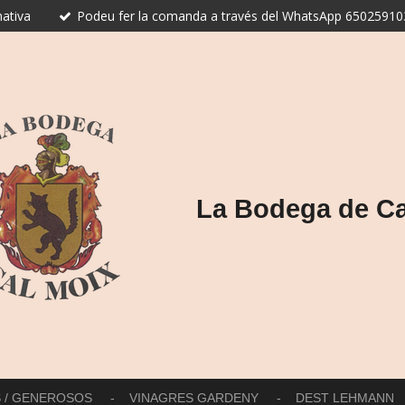
ativa
Podeu fer la comanda a través del WhatsApp 650259103
La Bodega de Ca
S / GENEROSOS
VINAGRES GARDENY
DEST LEHMANN