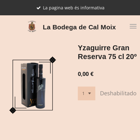
Ir
La pagina web és informativa
al
contenido
principal
La Bodega de Cal Moix
Yzaguirre Gran
Reserva 75 cl 20º
0,00 €
Deshabilitado