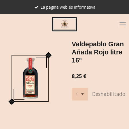
Ir
La pagina web és informativa
al
contenido
principal
Valdepablo Gran
Añada Rojo litre
16º
8,25 €
Deshabilitado