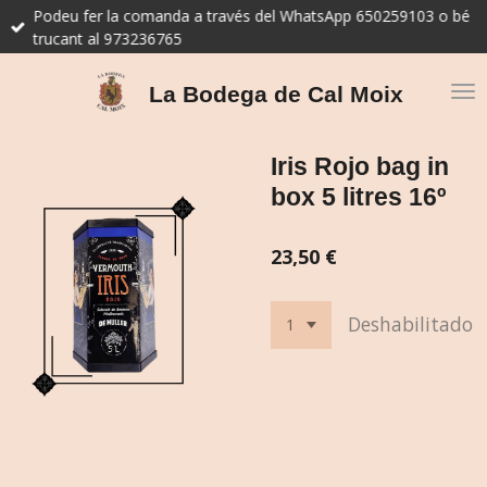
Podeu fer la comanda a través del WhatsApp 650259103 o bé
Ir
trucant al 973236765
al
contenido
principal
La Bodega de Cal Moix
Iris Rojo bag in
box 5 litres 16º
23,50 €
Deshabilitado