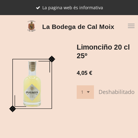
Ir
La pagina web és informativa
al
contenido
principal
La Bodega de Cal Moix
Limonciño 20 cl
25º
4,05 €
Deshabilitado