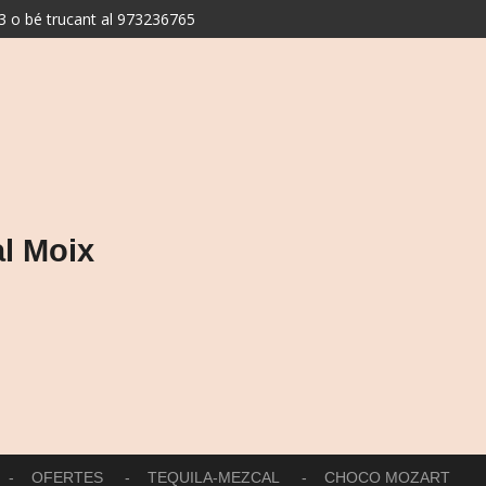
 o bé trucant al 973236765
l Moix
OFERTES
TEQUILA-MEZCAL
CHOCO MOZART