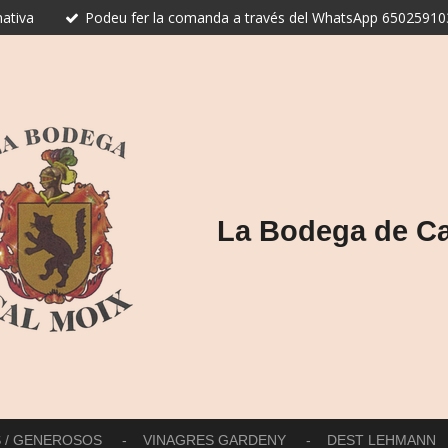
ativa
Podeu fer la comanda a través del WhatsApp 650259103
La Bodega de Ca
S / GENEROSOS
VINAGRES GARDENY
DEST LEHMANN