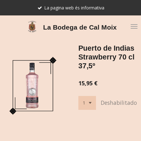
Ir
La pagina web és informativa
al
contenido
principal
La Bodega de Cal Moix
Puerto de Indias
Strawberry 70 cl
37,5º
15,95 €
Deshabilitado