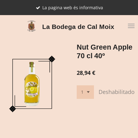
Ir
La pagina web és informativa
al
contenido
principal
La Bodega de Cal Moix
Nut Green Apple
70 cl 40º
28,94 €
Deshabilitado