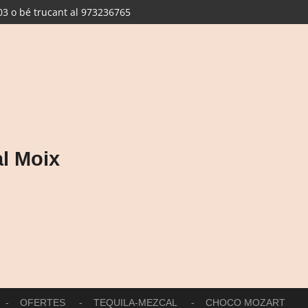
3 o bé trucant al 973236765
l Moix
OFERTES
TEQUILA-MEZCAL
CHOCO MOZART