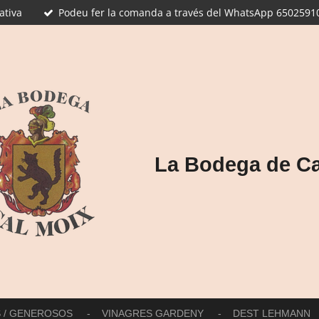
ativa
Podeu fer la comanda a través del WhatsApp 65025910
La Bodega de Ca
S / GENEROSOS
VINAGRES GARDENY
DEST LEHMANN