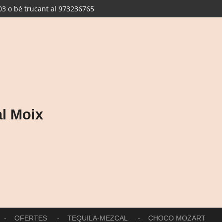
3 o bé trucant al 973236765
l Moix
OFERTES
TEQUILA-MEZCAL
CHOCO MOZART