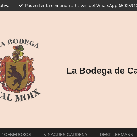
ativa
Podeu fer la comanda a través del WhatsApp 65025910
La Bodega de Ca
S / GENEROSOS
VINAGRES GARDENY
DEST LEHMANN