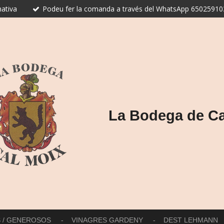
ativa
Podeu fer la comanda a través del WhatsApp 650259103
La Bodega de Ca
S / GENEROSOS
VINAGRES GARDENY
DEST LEHMANN