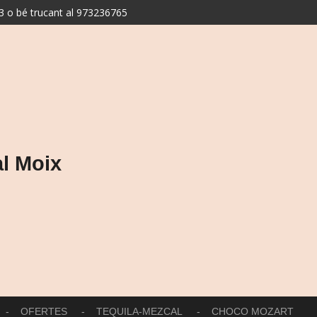
 o bé trucant al 973236765
l Moix
OFERTES
TEQUILA-MEZCAL
CHOCO MOZART