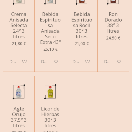
Crema
Bebida
Bebida
Ron
Anisada
Espirituo
Espirituo
Dorado
Selecta
sa
sa Rocil
38º 3
24º 3
Anisada
30º 3
litres
litres
Seco
litres
24,50 €
Extra 43º
21,80 €
21,00 €
26,10 €
Deshabilitado
Deshabilitado
Deshabilitado
Deshabilitado
Agte
Licor de
Orujo
Hierbas
37,5º 3
30º 3
litres
litres